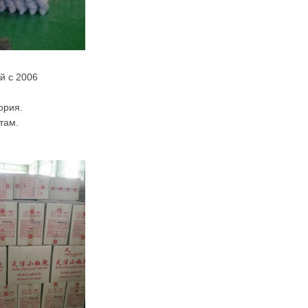
й с 2006
ория.
там.