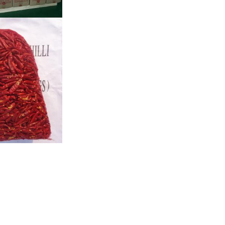
х
Chilies Тяньцзиня красные
Следовать нам