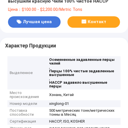
высушили красную Чили 100% чистое HACCP
Цена：$100.00 - $2,200.00/Metric Tons
Лучшая цена
Контакт
Характер Продукции
Осемененные задавленные перцы
чилей
,
Перцы 100% чистые задавленные
Выделенное
высушенные
,
HACCP задавило высушенные
перцы
Место
Хэнань, Китай
происхождения
Номер модели
xinglong-01
Поставка
500 метрических тонн/метрических
способности
тонны в Месяц
Сертификация
HACCP, ISO, KOSHER