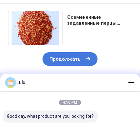
Осемененные
задавленные перцы
чилей высушили красную
Чили 100% чистое HACCP
Продолжать
Lulu
Порекомендованные Продукты
4:16 PM
Good day, what product are you looking for?