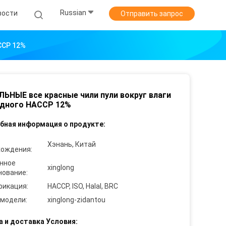
Russian
вости
Отправить запрос
CCP 12%
ЬНЫЕ все красные чили пули вокруг влаги
одного HACCP 12%
бная информация о продукте:
Хэнань, Китай
хождения:
нное
xinglong
нование:
фикация:
HACCP, ISO, Halal, BRC
 модели:
xinglong-zidantou
а и доставка Условия: