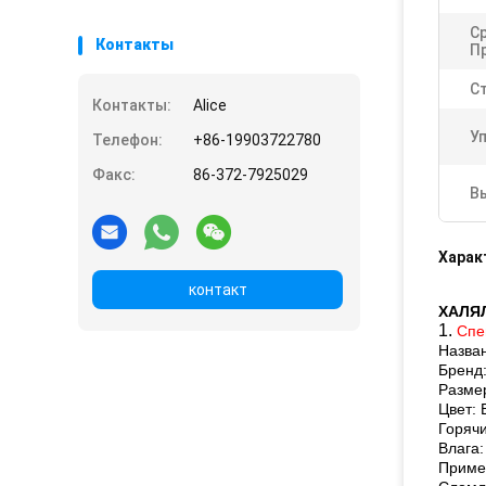
С
Контакты
П
С
Контакты:
Alice
У
Телефон:
+86-19903722780
Факс:
86-372-7925029
В
Харак
контакт
ХАЛЯЛ
1.
Спе
Назван
Бренд:
Разме
Цвет: 
Горячи
Влага
Приме