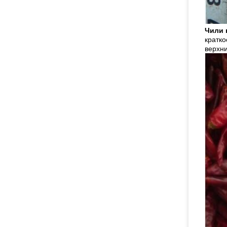
Чили 
кратко
верхни