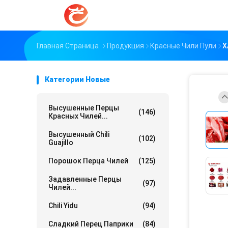
Главная Страница
Продукция
Красные Чили Пули
Х
Категории Новые
Высушенные Перцы
(146)
Красных Чилей...
Высушенный Chili
(102)
Guajillo
Порошок Перца Чилей
(125)
Задавленные Перцы
(97)
Чилей...
Chili Yidu
(94)
Сладкий Перец Паприки
(84)