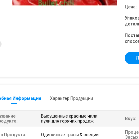
Цена:
Упако
детал
Поста
спосо
Л
обная Информация
Характер Продукции
азвание
Высушенные красные чили
Вкус:
родукта:
пули для горячих продаж
Проце
ип Продукта:
Одиночные травы & специи
Засых