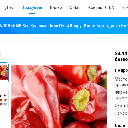
Дом
Продукты
Видео
О Нас
Контакт США
Но
АЛЯЛЬНЫЕ Все Красные Чили Пули Вокруг Влаги Безводного HA
ХАЛЯЛ
безв
Подро
Место
проис
Фирме
наиме
Серти
Номер
Оплат