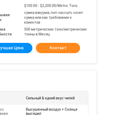
$100.00 - $2,200.00/Metric Tons
сумка вакуума; non-vaccum; voven
вывая
сумка или как требование к
и:
клиентов
вка
500 метрических тонн/метрических
бности:
тонны в Месяц
учшая Цена
Контакт
Сильный & едкий вкус чилей
сс
Высушенный воздух + Солнце
ания:
высушил