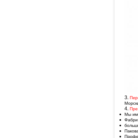
3.
Пер
Морск
4.
Пре
Мы им
Фабрик
больш
Паков
Профе