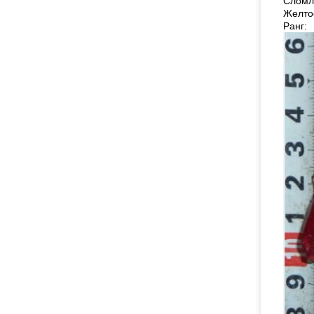
Сломл
Желто
Ранг: