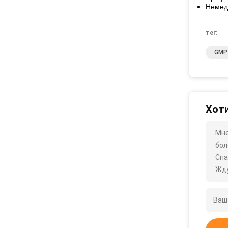
Немед
тег:
GMP 
Хоти
Мне
бол
Спа
Жду