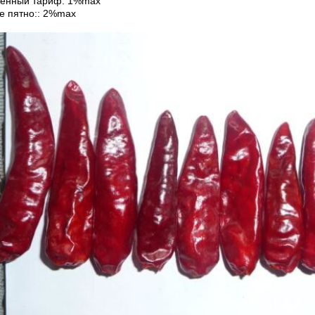
енный тариф: 1%max
е пятно:: 2%max