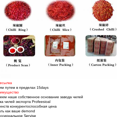
есылка
им путем в пределах 15days
имущество
еем наше собственное основание завода чилей
а чилей экспорта Profeesioal
инств конкурентоспособная цена
ать как ваше demond
ссиональное Servise