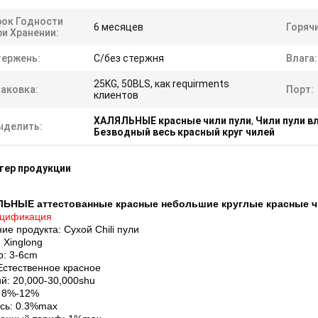
рок Годности
6 месяцев
Горячи
ри Хранении:
тержень:
С/без стержня
Влага:
25KG, 50BLS, как requirments
паковка:
Порт:
клиентов
ХАЛЯЛЬНЫЕ красные чили пули
,
Чили пули в
ыделить:
Безводный весь красный круг чилей
тер продукции
ЬНЫЕ аттестованные красные небольшие круглые красные ч
цификация
ие продукта: Сухой Chili пули
 Xinglong
р: 3-6cm
Естественное красное
й: 20,000-30,000shu
: 8%-12%
сь: 0.3%max