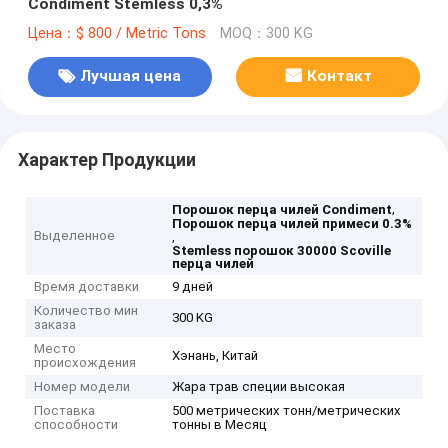
Condiment Stemless 0,3%
Цена：$ 800 / Metric Tons
MOQ：300 KG
Лучшая цена
Контакт
Характер Продукции
,
Порошок перца чилей Condiment
Порошок перца чилей примеси 0.3%
Выделенное
,
Stemless порошок 30000 Scoville
перца чилей
Время доставки
9 дней
Количество мин
300 KG
заказа
Место
Хэнань, Китай
происхождения
Номер модели
Жара трав специи высокая
Поставка
500 метрических тонн/метрических
способности
тонны в Месяц