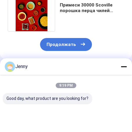
Примеси 30000 Scoville
порошка перца чилей
Condiment Stemless 0,3%
Продолжать
Jenny
Порекомендованные Продукты
9:19 PM
Good day, what product are you looking for?
Перец чили
Премиальный
Паприка пор