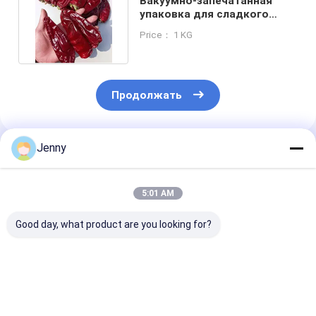
Вакуумно-запечатанная
упаковка для сладкого
перца с мягкой текстурой
Price： 1 KG
Продолжать
Jenny
Порекомендованные Продукты
5:01 AM
Good day, what product are you looking for?
Добавьте немного
Влажность ≤14%
Срок годност
тепла в блюда с
Паприка сладкая
одного года