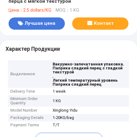
перца с мягкой текстурой
Цена：2.5 dollars/KG
MOQ：1 KG
Лучшая цена
Контакт
Характер Продукции
,
Вакуумно-запечатанная упаковка
Паприка сладкий перец с гладкой
текстурой
Выделенное
,
Легкий температурный уровень
Паприка сладкий перец
Delivery Time
1 week
Minimum Order
1 KG
Quantity
Model Number
Xinglong Yidu
Packaging Details
1-20KG/bag
Payment Terms
T/T