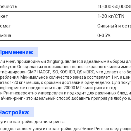
рячесть
10,000-50,000
кет
1-20 кг/CTN
омат
Сильный и ост
мена
0-35%
Применение:
ли Ринг, производимый Xinglong, является идеальным выбором для
ей кухне.Он сделан из высококачественного красного чили и имее
тифицирован GMP, HACCP, ISO, KOSHER, QS и BRC, что делает его
ребления. Минимальное количество заказа составляет 1 кг, а цена
етах 1-20 кг / мешок, с сроками доставки в одну неделю. Для пок
Xinglong может предоставить до 20000 МТ чили-ринга в год.
и Ринг невероятно универсален и подходит для различных блюд 
аЧили-ринг - это идеальный способ добавить приправу в любую е
Настройка:
уги по настройке для чили-ринга
предоставляем услуги по настройке для Чилли Ринг со следующ