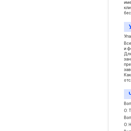
име
кли
бес
Упа
Все
и ф
Для
зан
пре
зав
Как
отс
Воп
О: 
Воп
О: 