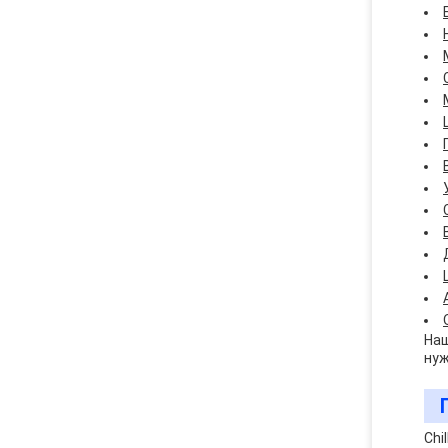
Наш
нуж
Chi