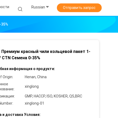
вости
Russian
Отправить запрос
0-35%
м Премиум красный чили кольцевой пакет 1-
 / CTN Семена 0-35%
бная информация о продукте:
f Origin:
Henan, China
нное
xinglong
нование:
фикация:
GMP, HACCP, ISO, KOSHER, QS,BRC
Number:
xinglong-01
а и доставка Условия: