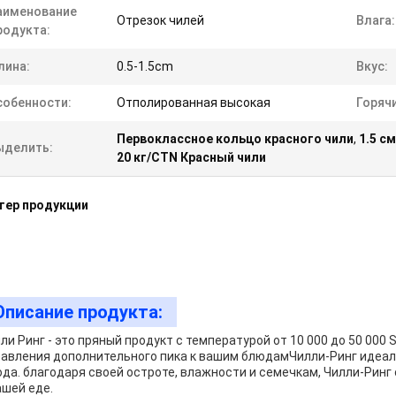
аименование
Отрезок чилей
Влага:
родукта:
лина:
0.5-1.5cm
Вкус:
собенности:
Отполированная высокая
Горячи
Первоклассное кольцо красного чили
,
1.5 с
ыделить:
20 кг/CTN Красный чили
тер продукции
Описание продукта:
ли Ринг - это пряный продукт с температурой от 10 000 до 50 000
авления дополнительного пика к вашим блюдамЧилли-Ринг идеаль
да. благодаря своей остроте, влажности и семечкам, Чилли-Рин
ашей еде.