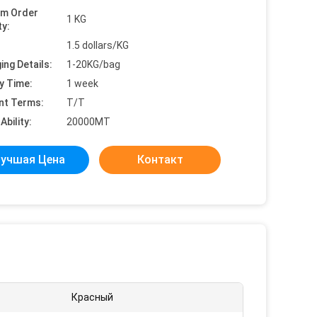
um Order
1 KG
ty:
1.5 dollars/KG
ing Details:
1-20KG/bag
y Time:
1 week
nt Terms:
T/T
Ability:
20000MT
учшая Цена
Контакт
Красный