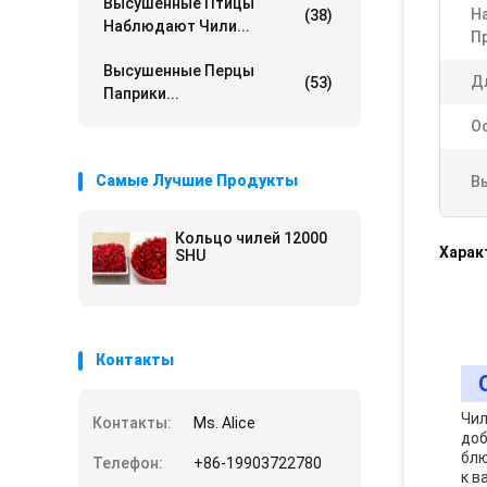
Высушенные Птицы
Н
(38)
Наблюдают Чили...
П
Высушенные Перцы
Д
(53)
Паприки...
О
Самые Лучшие Продукты
В
Кольцо чилей 12000
Харак
SHU
Контакты
Чил
Контакты:
Ms. Alice
доб
блю
Телефон:
+86-19903722780
к в