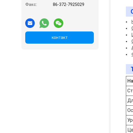
Факс:
86-372-7925029
контакт
На
Ст
Дл
Ос
Ур
Ц