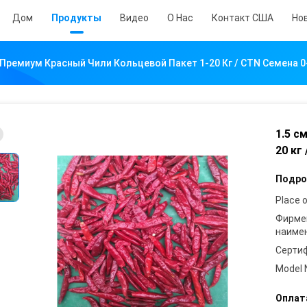
Дом
Продукты
Видео
О Нас
Контакт США
Но
 Премиум Красный Чили Кольцевой Пакет 1-20 Кг / CTN Семена 
1.5 с
20 кг
Подро
Place o
Фирме
наиме
Серти
Model 
Оплат