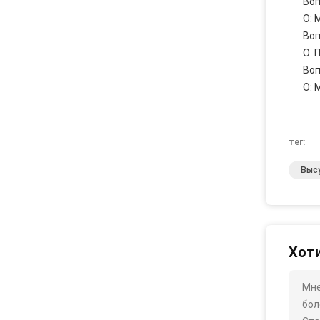
Воп
О: 
Воп
О: 
Воп
О: 
тег:
Выс
Хоти
Мне
бол