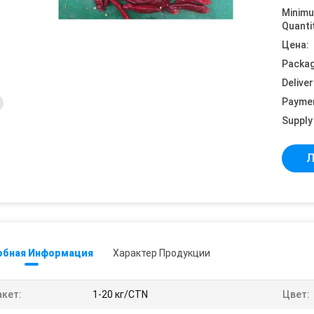
Minim
Quanti
Цена:
Packag
Deliver
Payme
Supply 
Л
обная Информация
Характер Продукции
акет:
1-20 кг/CTN
Цвет: