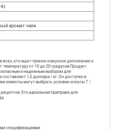
SHU
рый аромат чили
 всех, кто ищет пряное и вкусное дополнение к
т температуру от 10 до 20 градусов.Продукт
 безопасным и надежным выбором для
 составляет 1,5 доллара / кг..Он доступен в
упки клиенты могут выбрать условия оплаты T /
и рецептов.Это идеальная приправа для
ду.
ими спецификациями: