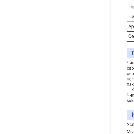
Го
Па
Ар
Се
Чил
сво
сер
пот
пак
T. 
Чил
мяс
Усл
Мы 