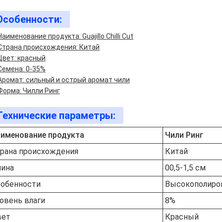
Особенности:
Наименование продукта: Guajillo Chilli Cut
Страна происхождения: Китай
Цвет: красный
Семена: 0-35%
Аромат: сильный и острый аромат чили
Форма: Чилли Ринг
Технические параметры:
именование продукта
Чили Ринг
рана происхождения
Китай
ина
00,5-1,5 см
обенности
Высокополиро
овень влаги
8%
вет
Красный