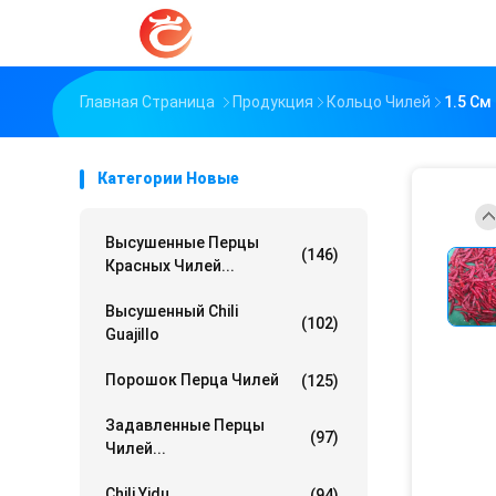
Главная Страница
Продукция
Кольцо Чилей
1.5 См
Категории Новые
Высушенные Перцы
(146)
Красных Чилей...
Высушенный Chili
(102)
Guajillo
Порошок Перца Чилей
(125)
Задавленные Перцы
(97)
Чилей...
Chili Yidu
(94)