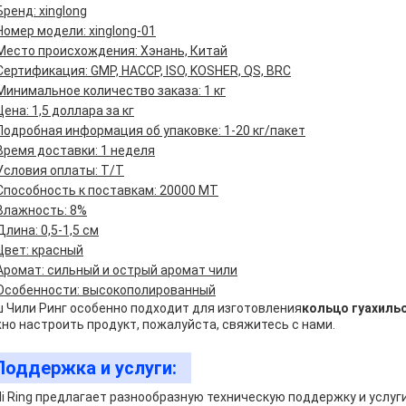
Бренд: xinglong
Номер модели: xinglong-01
Место происхождения: Хэнань, Китай
Сертификация: GMP, HACCP, ISO, KOSHER, QS, BRC
Минимальное количество заказа: 1 кг
Цена: 1,5 доллара за кг
Подробная информация об упаковке: 1-20 кг/пакет
Время доставки: 1 неделя
Условия оплаты: T/T
Способность к поставкам: 20000 МТ
Влажность: 8%
Длина: 0,5-1,5 см
Цвет: красный
Аромат: сильный и острый аромат чили
Особенности: высокополированный
 Чили Ринг особенно подходит для изготовления
кольцо гуахильо
но настроить продукт, пожалуйста, свяжитесь с нами.
Поддержка и услуги:
lli Ring предлагает разнообразную техническую поддержку и услуг