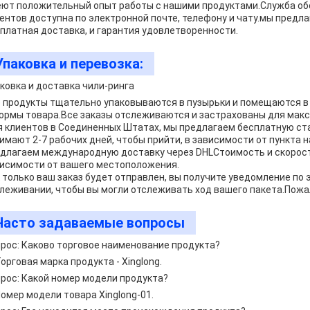
ют положительный опыт работы с нашими продуктами.Служба о
ентов доступна по электронной почте, телефону и чату.мы предл
платная доставка, и гарантия удовлетворенности.
Упаковка и перевозка:
ковка и доставка чили-ринга
 продукты тщательно упаковываются в пузырьки и помещаются в к
ормы товара.Все заказы отслеживаются и застрахованы для макс
 клиентов в Соединенных Штатах, мы предлагаем бесплатную ст
имают 2-7 рабочих дней, чтобы прийти, в зависимости от пункта 
длагаем международную доставку через DHLСтоимость и скорост
исимости от вашего местоположения.
 только ваш заказ будет отправлен, вы получите уведомление по
леживании, чтобы вы могли отслеживать ход вашего пакета.Пожал
Часто задаваемые вопросы
рос: Каково торговое наименование продукта?
Торговая марка продукта - Xinglong.
рос: Какой номер модели продукта?
Номер модели товара Xinglong-01.